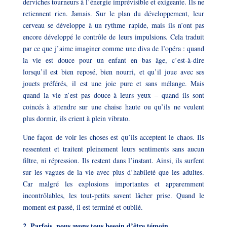
derviches tourneurs à l’énergie imprévisible et exigeante. Ils ne
retiennent rien. Jamais. Sur le plan du développement, leur
cerveau se développe à un rythme rapide, mais ils n’ont pas
encore développé le contrôle de leurs impulsions. Cela traduit
par ce que j’aime imaginer comme une diva de l’opéra : quand
la vie est douce pour un enfant en bas âge, c’est-à-dire
lorsqu’il est bien reposé, bien nourri, et qu’il joue avec ses
jouets préférés, il est une joie pure et sans mélange. Mais
quand la vie n’est pas douce à leurs yeux – quand ils sont
coincés à attendre sur une chaise haute ou qu’ils ne veulent
plus dormir, ils crient à plein vibrato.
Une façon de voir les choses est qu’ils acceptent le chaos. Ils
ressentent et traitent pleinement leurs sentiments sans aucun
filtre, ni répression. Ils restent dans l’instant. Ainsi, ils surfent
sur les vagues de la vie avec plus d’habileté que les adultes.
Car malgré les explosions importantes et apparemment
incontrôlables, les tout-petits savent lâcher prise. Quand le
moment est passé, il est terminé et oublié.
2. Parfois, nous avons tous besoin d’être témoin