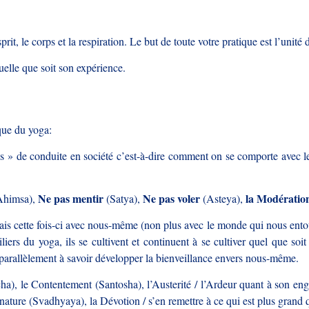
rit, le corps et la respiration. Le but de toute votre pratique est l’unité d
uelle que soit son expérience.
ique du yoga:
s » de conduite en société c’est-à-dire comment on se comporte avec le
Ne pas mentir
Ne pas voler
la Modératio
Ahimsa),
(Satya),
(Asteya),
ais cette fois-ci avec nous-même (non plus avec le monde qui nous ent
iers du yoga, ils se cultivent et continuent à se cultiver quel que so
t parallèlement à savoir développer la bienveillance envers nous-même.
cha), le Contentement (Santosha), l’Austerité / l’Ardeur quant à son e
nature (Svadhyaya), la Dévotion / s’en remettre à ce qui est plus grand q